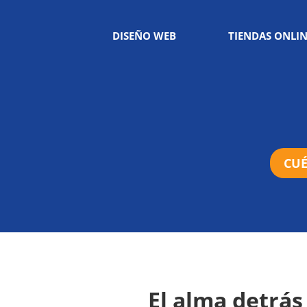
DISEÑO WEB
TIENDAS ONLI
CUÉ
El alma detrás