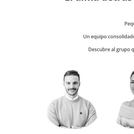
Pequ
Un equipo consolidado
Descubre al grupo q
RUBÉN RAMOS FERREIRA
CEO
Te guiaré por el camino
correcto aplicando estrategias
Aprovecha cad
avanzadas que marcarán tu
para que tu n
éxito digital.
despi