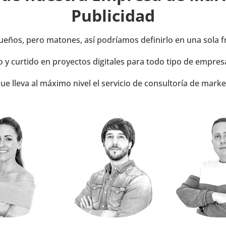
Publicidad
eños, pero matones, así podríamos definirlo en una sola f
 y curtido en proyectos digitales para todo tipo de empres
ue lleva al máximo nivel el servicio de consultoría de mark
FRANCISCO TO
Desarrol
a euro invertido
Analiza cada dato, ajusta cada
Hace la magia 
egocio crezca sin
detalle y convierte clics en
se vea y func
lfarrar.
oportunidades reales.
había pla