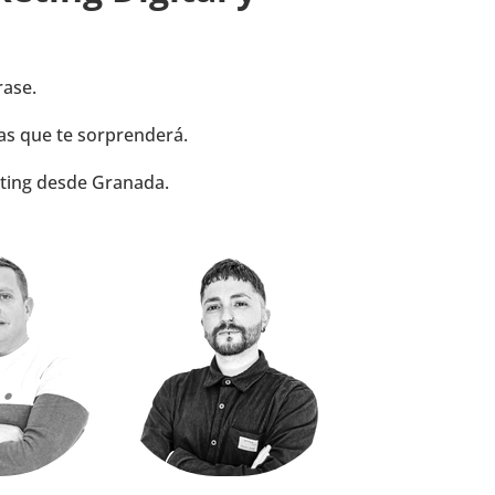
rase.
as que te sorprenderá.
eting desde Granada.
RRES BAENA
DAVID CONDE GARRIDO
lo Web
Diseño Gráfico & Web
para que todo
Para él, cada píxel cuenta en el
ione como se
resultado final. Su objetivo es
nteado.
que digas ¡WOW!