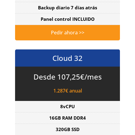
Backup diario 7 días atrás
Panel control INCLUIDO
Pedir ahora >>
Cloud 32
Desde 107,25€/mes
1.287€ anual
8vCPU
16GB RAM DDR4
320GB SSD