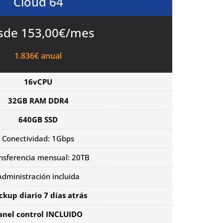
Cloud 64
sde 153,00€/mes
1.836€ anual
16vCPU
32GB RAM DDR4
640GB SSD
Conectividad: 1Gbps
nsferencia mensual: 20TB
Administración incluida
ckup diario 7 días atrás
anel control INCLUIDO