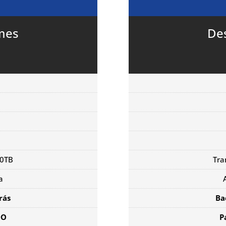
mes
De
20TB
Tra
a
rás
Ba
DO
P