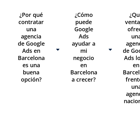
¿Por qué
¿Cómo
¿Qu
contratar
puede
venta
una
Google
ofre
agencia
Ads
un
de Google
ayudar a
agen
Ads en
mi
de Go
Barcelona
negocio
Ads l
es una
en
en
buena
Barcelona
Barce
opción?
a crecer?
frent
un
agen
nacio