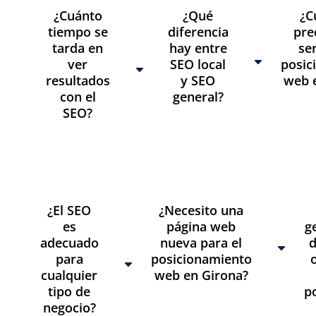
¿Cuánto
¿Qué
¿C
tiempo se
diferencia
pre
tarda en
hay entre
se
ver
SEO local
posic
resultados
y SEO
web 
con el
general?
SEO?
¿El SEO
¿Necesito una
es
página web
g
adecuado
nueva para el
para
posicionamiento
cualquier
web en Girona?
tipo de
p
negocio?