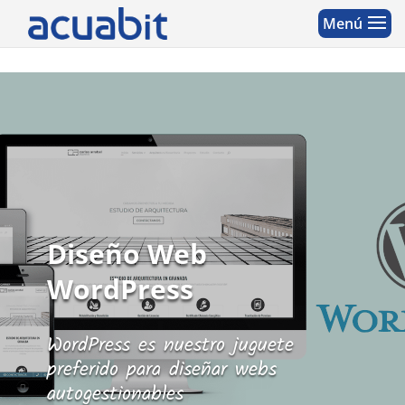
Diseño Web
WordPress
WordPress es nuestro juguete
preferido para diseñar webs
autogestionables