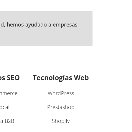
rid, hemos ayudado a empresas
os SEO
Tecnologías Web
mmerce
WordPress
ocal
Prestashop
ra B2B
Shopify