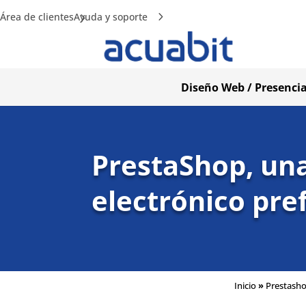
Área de clientes
Ayuda y soporte
Diseño Web / Presencia
PrestaShop, una
electrónico pre
Inicio
»
Prestash